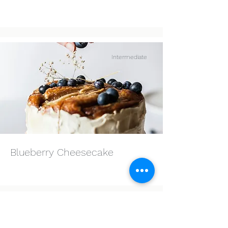
Intermediate
Blueberry Cheesecake
Beginner