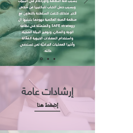
بسبب قلة النظافة والإزدحام في البيوت
وبسبب حمل الذباب للبكتيريا من شخص
لآخر. فلذلك كثفت السلطنة بالتعاون مع
منظمة الصحة العالمية جهودها بتبنيها ال
SAFE strategy والمتمثلة في نظافة
الوجة والمكان، وتوفير البيئة الصحية،
واستخدام المضادات الحيوية الفعّالة
وأخيرا العمليات الجراحيّة لمن تستدعي
حالته.
إرشادات عامة
إضغط هنا